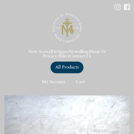
New Arrival
Designer
News
Blog
About Us
Privacy Policy
Contact Us
All Products
My Account
Cart