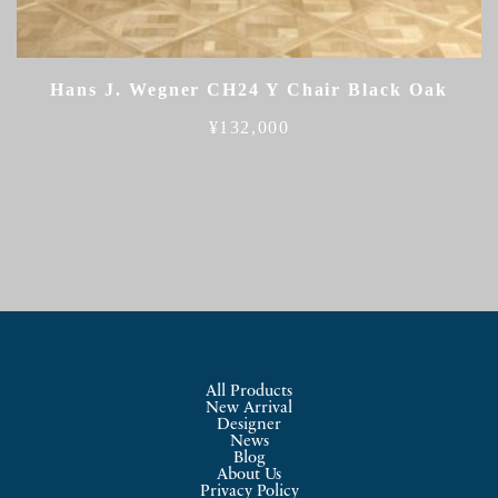
Hans J. Wegner CH24 Y Chair Black Oak
¥
132,000
All Products
New Arrival
Designer
News
Blog
About Us
Privacy Policy