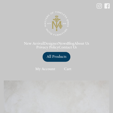
New Arrival
Designer
News
Blog
About Us
Privacy Policy
Contact Us
All Products
My Account
Cart