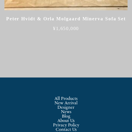
Peter Hvidt & Orla Molgaard Minerva Sofa Set
¥
1,650,000
All Products
New Arrival
Designer
News
Blog
About Us
Privacy Policy
Contact Us