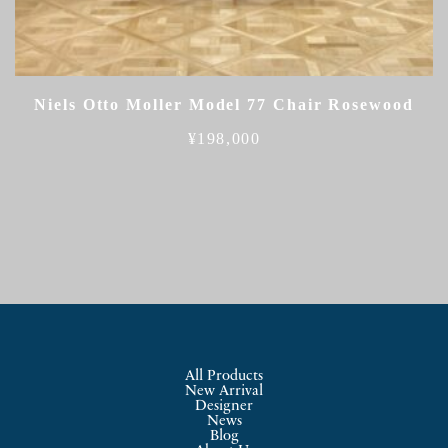
Niels Otto Moller Model 77 Chair Rosewood
¥
198,000
All Products
New Arrival
Designer
News
Blog