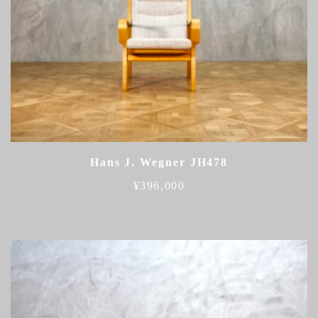
Hans J. Wegner JH478
¥
396,000