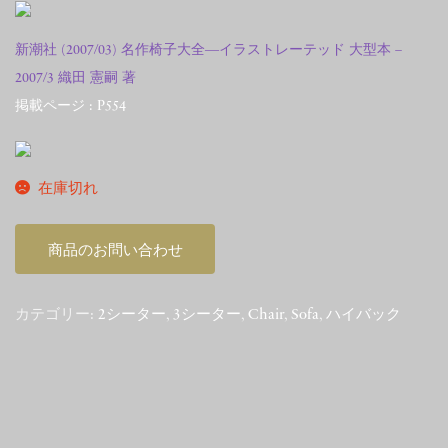
新潮社 (2007/03) 名作椅子大全―イラストレーテッド 大型本 –
2007/3 織田 憲嗣 著
掲載ページ : P554
在庫切れ
商品のお問い合わせ
カテゴリー:
2シーター
,
3シーター
,
Chair
,
Sofa
,
ハイバック