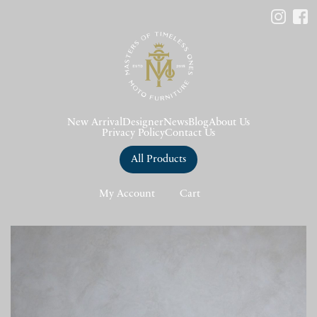
New Arrival
Designer
News
Blog
About Us
Privacy Policy
Contact Us
All Products
My Account
Cart