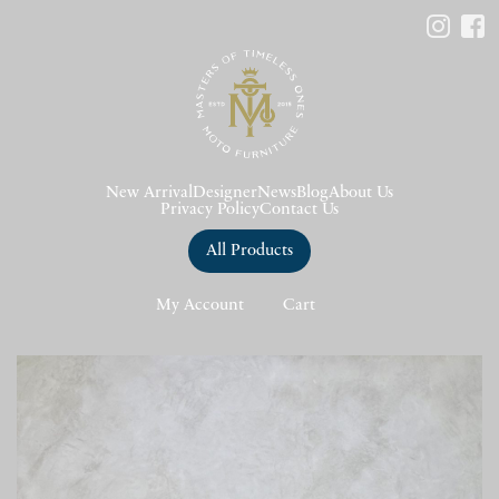
New Arrival
Designer
News
Blog
About Us
Privacy Policy
Contact Us
All Products
My Account
Cart