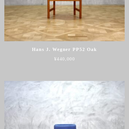
Hans J. Wegner PP52 Oak
¥
440,000