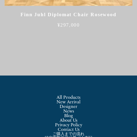
Finn Juhl Diplomat Chair Rosewood
¥
297,000
All Products
New Arrival
Designer
News
Blog
About Us
Privacy Policy
Contact Us
ご購入までの流れ