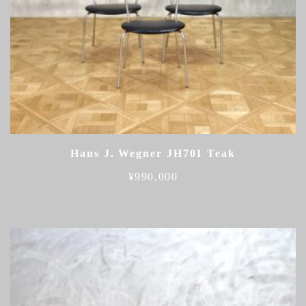
Hans J. Wegner JH701 Teak
¥
990,000