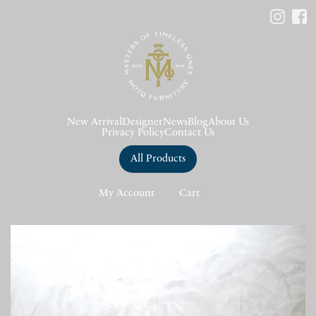
New Arrival
Designer
News
Blog
About Us
Privacy Policy
Contact Us
All Products
My Account
Cart