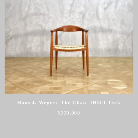
Hans J. Wegner The Chair JH501 Teak
¥
990,000