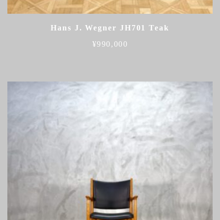
Hans J. Wegner JH701 Teak
¥
990,000