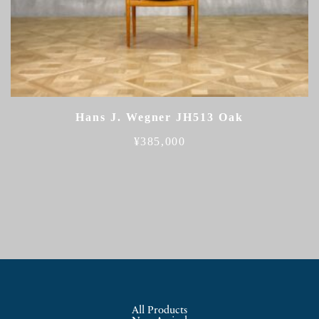
Hans J. Wegner JH513 Oak
¥
385,000
All Products