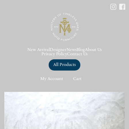
New Arrival
Designer
News
Blog
About Us
Privacy Policy
Contact Us
All Products
My Account
Cart