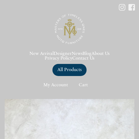
New Arrival
Designer
News
Blog
About Us
Privacy Policy
Contact Us
All Products
My Account
Cart