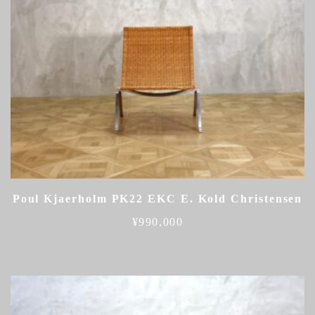
Poul Kjaerholm PK22 EKC E. Kold Christensen
¥
990,000