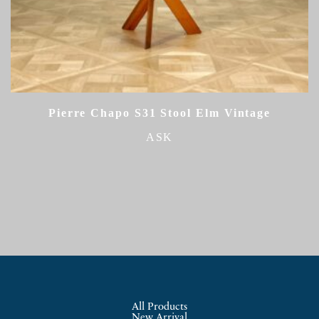
Pierre Chapo S31 Stool Elm Vintage
ASK
All Products
New Arrival