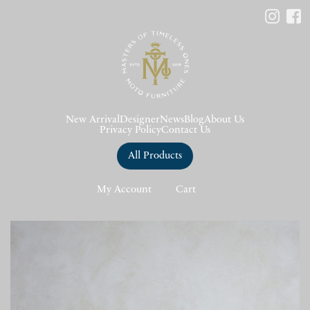
New Arrival
Designer
News
Blog
About Us
Privacy Policy
Contact Us
All Products
My Account
Cart