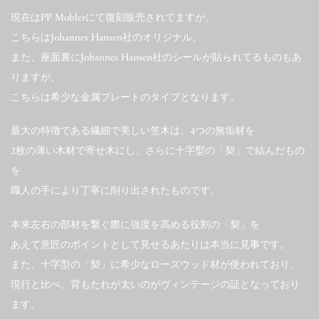
現在はPP Moblerにて復刻販売されてますが、
こちらはJohannes Hansen社のオリジナル、
また、座面裏にJohannes Hansen社のシールが貼られてるものもあ
りますが、
こちらは希少な金属プレートのタイプとなります。
最大の特徴である繊細で美しい笠木は、4つの無垢材を
2枚の薄い木材で寄せ木にし、さらに十字型の「契」で結んだもの
を
職人の手により丁寧に削り出されたものです。
本来左右の部材を繋ぐ際に強度を高める役割の「契」を
あえて意匠のポイントとして見せるあたりは本当に見事です。
また、十字型の「契」に希少なローズウッド材が使われており、
現行と比べ、背もたれが太いのがヴィンテージの証となっており
ます。