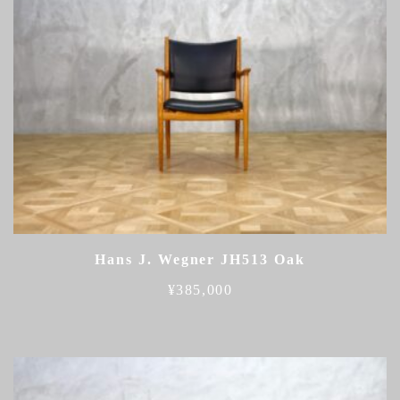
Hans J. Wegner JH513 Oak
¥
385,000