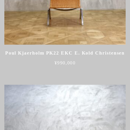
Poul Kjaerholm PK22 EKC E. Kold Christensen
¥
990,000