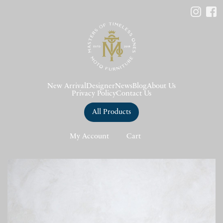
New Arrival
Designer
News
Blog
About Us
Privacy Policy
Contact Us
All Products
My Account
Cart