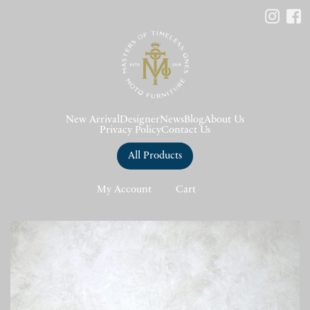
New Arrival
Designer
News
Blog
About Us
Privacy Policy
Contact Us
All Products
My Account
Cart