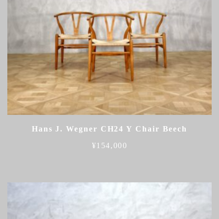
Hans J. Wegner CH24 Y Chair Beech
¥
154,000