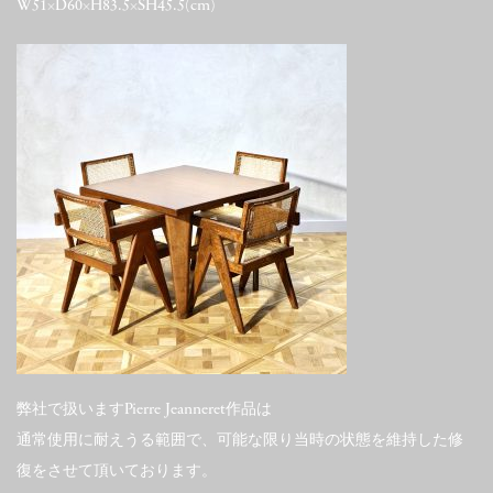
W51×D60×H83.5×SH45.5(cm)
弊社で扱いますPierre Jeanneret作品は
通常使用に耐えうる範囲で、可能な限り当時の状態を維持した修
復をさせて頂いております。