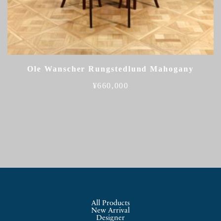
Ole Wanscher Rungstedlund Mahogany
¥
660,000
All Products
New Arrival
Designer