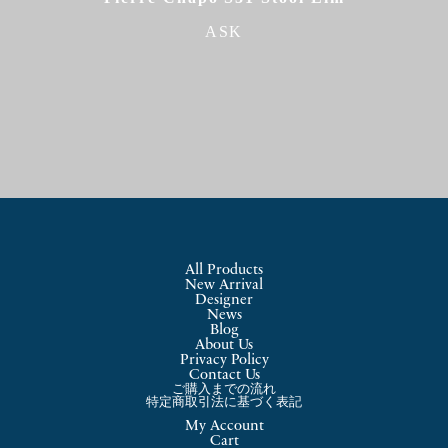
ASK
All Products
New Arrival
Designer
News
Blog
About Us
Privacy Policy
Contact Us
ご購入までの流れ
特定商取引法に基づく表記
My Account
Cart