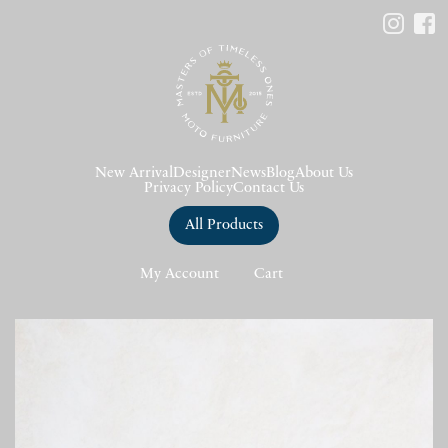
New Arrival
Designer
News
Blog
About Us
Privacy Policy
Contact Us
All Products
My Account
Cart