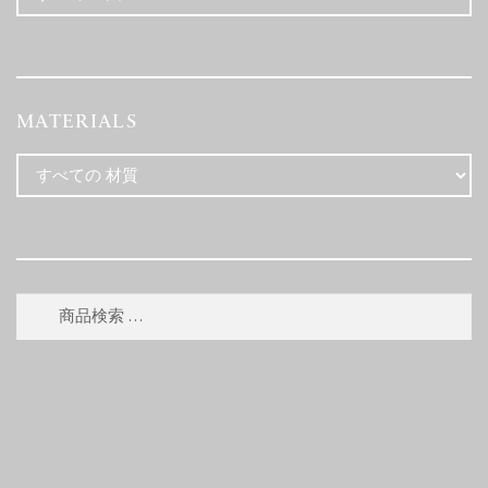
MATERIALS
検
検
索
索
対
象: