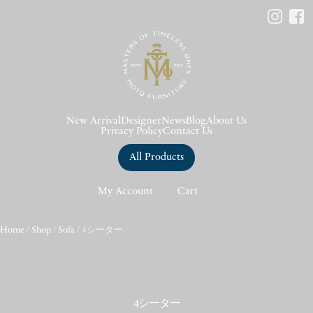
New Arrival
Designer
News
Blog
About Us
Privacy Policy
Contact Us
All Products
My Account
Cart
Home
/
Shop
/
Sofa
/ 4シーター
4シーター