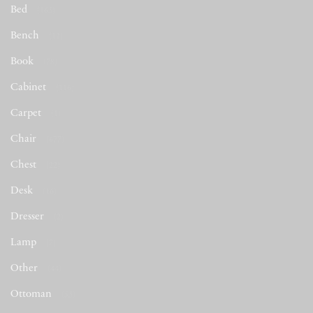
Bed
(163)
Bench
(12)
Book
(78)
Cabinet
(116)
Carpet
(1)
Chair
(677)
Chest
(22)
Desk
(16)
Dresser
(2)
Lamp
(7)
Other
(44)
Ottoman
(53)