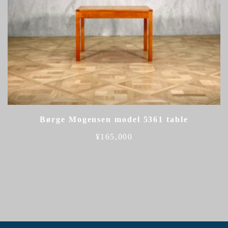
Børge Mogensen model 5361 table
¥
165,000