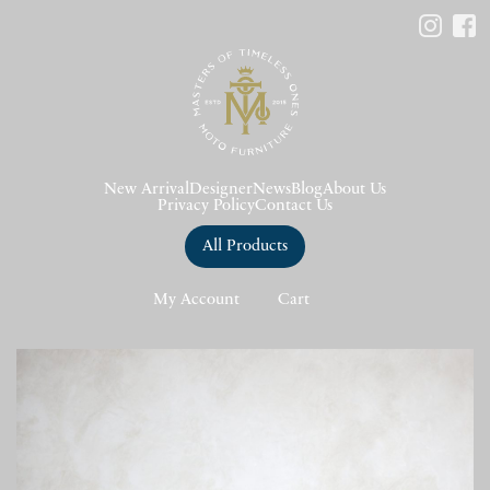
New Arrival
Designer
News
Blog
About Us
Privacy Policy
Contact Us
All Products
My Account
Cart